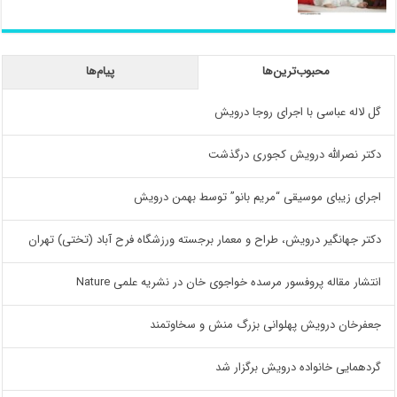
محبوب‌ترین‌ها
پیام‌ها
گل لاله عباسی با اجرای روجا درویش
دکتر نصرالله درویش کجوری درگذشت
اجرای زیبای موسیقی “مریم بانو” توسط بهمن درویش
دکتر جهانگیر درویش، طراح و معمار برجسته ورزشگاه فرح آباد (تختی) تهران
انتشار مقاله پروفسور مرسده خواجوی خان در نشریه علمی Nature
جعفرخان درویش پهلوانی بزرگ منش و سخاوتمند
گردهمایی خانواده درویش برگزار شد