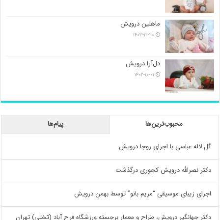
ماهلین درویش
۱۴۰۳-۱۲-۲۰
دل‌آرا درویش
۱۴۰۲-۱۰-۰۱
محبوب‌ترین‌ها
پیام‌ها
گل لاله عباسی با اجرای روجا درویش
دکتر نصرالله درویش کجوری درگذشت
اجرای زیبای موسیقی “مریم بانو” توسط بهمن درویش
دکتر جهانگیر درویش، طراح و معمار برجسته ورزشگاه فرح آباد (تختی) تهران