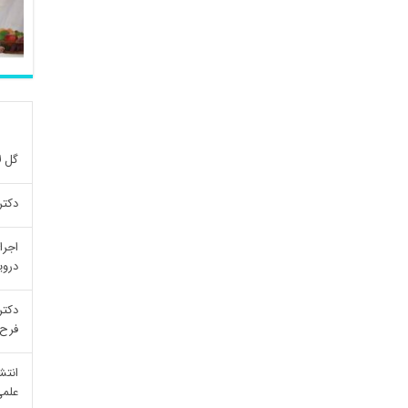
گل ل
دکتر
اجرا
درو
دکتر
فرح 
انتش
علمی re