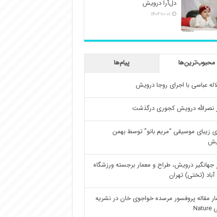
دل‌آرا درویش
۱۴۰۲-۱۰-۰۱
محبوب‌ترین‌ها
پیام‌ها
اله عباسی با اجرای روجا درویش
 نصرالله درویش کجوری درگذشت
ی زیبای موسیقی “مریم بانو” توسط بهمن
یش
 جهانگیر درویش، طراح و معمار برجسته ورزشگاه
آباد (تختی) تهران
ار مقاله پروفسور مرسده خواجوی خان در نشریه
Natu