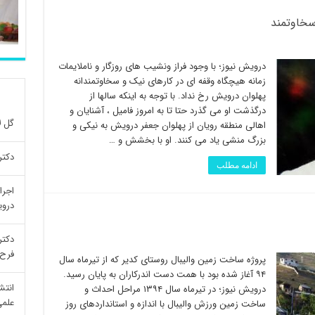
سخاوتمند
درویش نیوز؛ با وجود فراز ونشیب های روزگار و ناملایمات
زمانه هیچگاه وقفه ای در کارهای نیک و سخاوتمندانه
پهلوان درویش رخ نداد. با توجه به اینکه سالها از
درگذشت او می گذرد حتا تا به امروز فامیل ، آشنایان و
گل ل
اهالی منطقه رویان از پهلوان جعفر درویش به نیکی و
بزرگ منشی یاد می کنند. او با بخشش و …
دکتر
ادامه مطلب
اجرا
درو
دکتر
فرح 
پروژه ساخت زمین والیبال روستای کدیر که از تیرماه سال
۹۴ آغاز شده بود با همت دست اندرکاران به پایان رسید.
انتش
درویش نیوز؛ در تیرماه سال ١٣٩۴ مراحل احداث و
علمی re
ساخت زمین ورزش والیبال با اندازه و استانداردهای روز