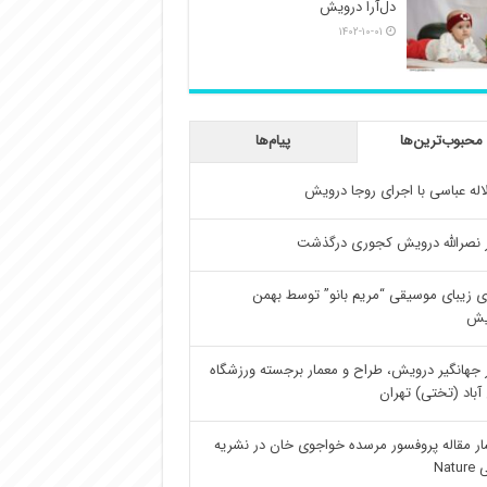
دل‌آرا درویش
۱۴۰۲-۱۰-۰۱
محبوب‌ترین‌ها
پیام‌ها
اله عباسی با اجرای روجا درویش
 نصرالله درویش کجوری درگذشت
ی زیبای موسیقی “مریم بانو” توسط بهمن
یش
 جهانگیر درویش، طراح و معمار برجسته ورزشگاه
آباد (تختی) تهران
ار مقاله پروفسور مرسده خواجوی خان در نشریه
Natu