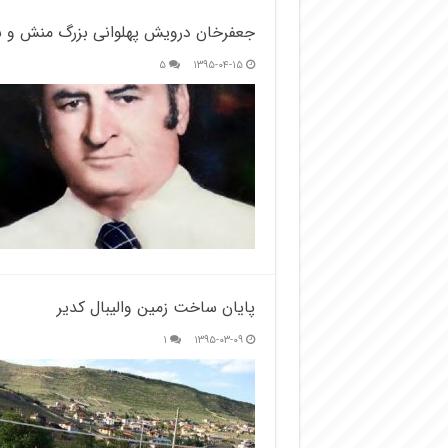
جعفرخان درویش پهلوانی بزرگ منش و 
۵
۱۳۹۵-۰۴-۱۵
پایان ساخت زمین والیبال کدیر
۱
۱۳۹۵-۰۳-۰۹