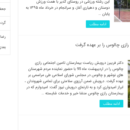
این رشته ورزشی در روستای کدیر با همت ورزش
دوستان و دهیاری آغاز، و سرانجام در خرداد ماه ١٣٩۵ به
جعفر
پایان …
گرده
ادامه مطلب
رضا 
رازی چالوس را بر عهده گرفت
بعدی
دکتر فریبرز درویش ریاست بیمارستان تامین اجتماعی رازی
چالوس را در اردیبهشت ماه 95 با حضور نماینده مردم شهرستان
های نوشهر و چالوس در مجلس شورای اسلامی طی مراسمی بر
عهده گرفت. درویش ضمن آرزوی سلامتی برای تمامی شهروندان ،
ابراز امیدواری کرد و به تارنمای درویش نیوز گفت: امیدوارم که در
بیمارستان رازی چالوس منشا خیر و خدمات شایسته …
ادامه مطلب