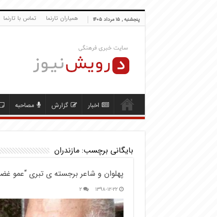
همیاران تارنما
تماس با تارنما
پنجشنبه , ۱۵ مرداد ۱۴۰۵
اخبار
گزارش
مصاحبه
بایگانی برچسب:
مازندران
پهلوان و شاعر برجسته ی تبری “عمو غضن
۲
۱۳۹۸-۱۲-۲۲