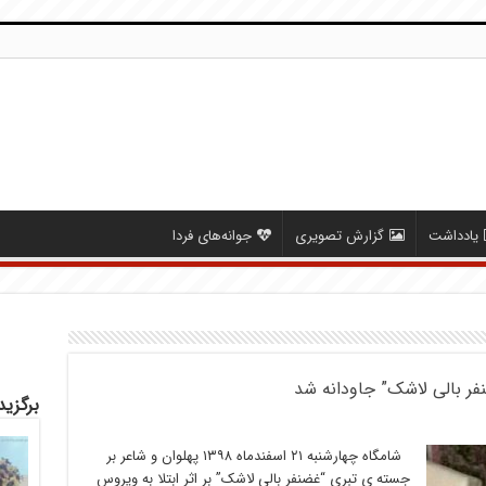
یادداشت
گزارش تصویری
جوانه‌های فردا
فر بالی لاشک” جاودانه شد
برگزید
شامگاه چهارشنبه ۲۱ اسفندماه ۱۳۹۸ پهلوان و شاعر بر
جسته ی تبری “غضنفر بالی لاشک” بر اثر ابتلا به ویروس