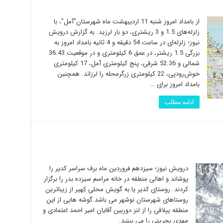
از بامداد امروز شنبه 11 اردیبهشت ماه شهرستان”آمل”، با
زلزله‌های 1.5 و 3 ریشتری، دو بار لرزید. به گزارش درویش
نیوز؛ زلزله‌ای در ساعت 54 دقیقه و 4 ثانیه بامداد امروز به
بزرگی 1.5 ریشتر، در عمق 6 کیلومتری و در موقعیت 36.43
شمالی و 52.36 شرقی، پنج کیلومتری آمل، 17 کیلومتری
خوش‌رودپی، 22 کیلومتری زرگرمحله را لرزاند. همچنین
بامداد امروز برای …
ادامه مطلب
درویش نیوز؛ سیزدهم فروردین ماه برف سراسر کدیر را
پوشاند و اهالی منطقه در خانه مراسم سیزده بدر را برگزار
کردند. روستای کدیر یا به گویش محلی کِهیر از زیباترین
روستاهای شهرستان نوشهر می باشد.گوشه هایی از این
منطقه ییلاقی را از لنز دوربین آقایان امیر احمد اعتمادی و
مهدی بحرینی را می بینید.