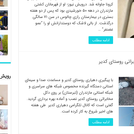
کرونا جاوانه شد. درویش نیوز؛ او از قهرمانان کشتی
مازندران در دهه ۵۰ خورشیدی بود که پس از دو هفته
بستری در بیمارستان رازی چالوس در سن ۷۱ سالگی
درگذشت. از بالی لاشک که دوستدارانش او را “عمو
غضنفر” …
ادامه مطلب
راتی روستای کدیر
رویش 
با پیگیری دهیاری روستای کدیر و مساعدت صدا و سیمای
استانی دستگاه گیرنده مخصوص شبکه های سراسری و
شبکه استانی مازندران (تبرستان) بر روی دکل
مخابراتی روستای کدیر نصب و آماده بهره برداری گردید.
گفتی است که کانال تلگرامی دهیاری کدیر طی هفته
های اخیر شروع به کار کرده است.
ادامه مطلب