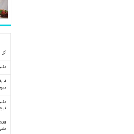
گل ل
دکتر
اجرا
درو
دکتر
فرح 
انتش
علمی re