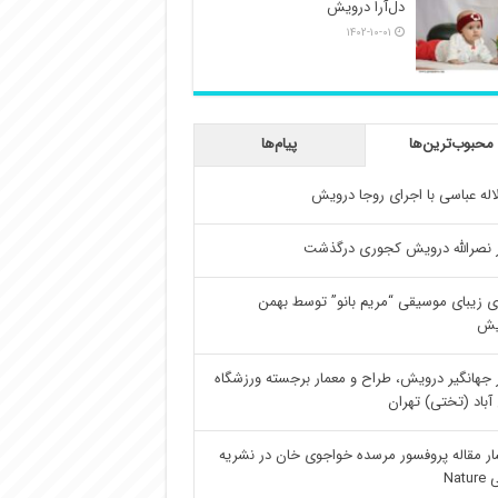
دل‌آرا درویش
۱۴۰۲-۱۰-۰۱
محبوب‌ترین‌ها
پیام‌ها
اله عباسی با اجرای روجا درویش
 نصرالله درویش کجوری درگذشت
ی زیبای موسیقی “مریم بانو” توسط بهمن
یش
 جهانگیر درویش، طراح و معمار برجسته ورزشگاه
آباد (تختی) تهران
ار مقاله پروفسور مرسده خواجوی خان در نشریه
Natu