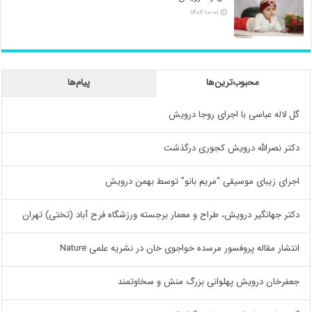
۱۴۰۲-۱۰-۰۱
محبوب‌ترین‌ها
پیام‌ها
گل لاله عباسی با اجرای روجا درویش
دکتر نصرالله درویش کجوری درگذشت
اجرای زیبای موسیقی “مریم بانو” توسط بهمن درویش
دکتر جهانگیر درویش، طراح و معمار برجسته ورزشگاه فرح آباد (تختی) تهران
انتشار مقاله پروفسور مرسده خواجوی خان در نشریه علمی Nature
جعفرخان درویش پهلوانی بزرگ منش و سخاوتمند