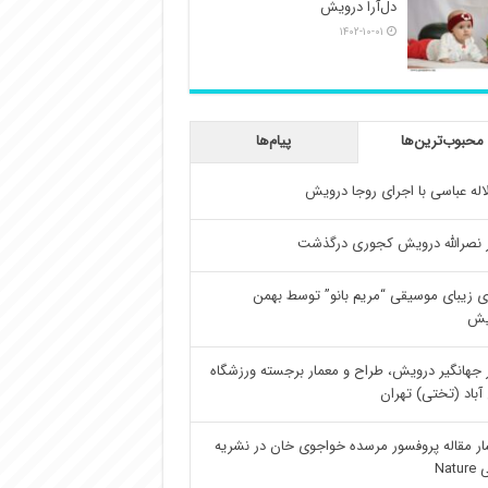
دل‌آرا درویش
۱۴۰۲-۱۰-۰۱
محبوب‌ترین‌ها
پیام‌ها
اله عباسی با اجرای روجا درویش
 نصرالله درویش کجوری درگذشت
ی زیبای موسیقی “مریم بانو” توسط بهمن
یش
 جهانگیر درویش، طراح و معمار برجسته ورزشگاه
آباد (تختی) تهران
ار مقاله پروفسور مرسده خواجوی خان در نشریه
Natu