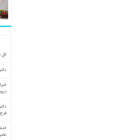
گل ل
دکتر
اجرا
درو
دکتر
فرح 
انتش
علمی re