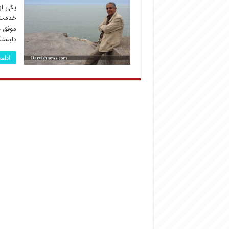
یکی از
خدمت س
موفق ب
دلبست
ادام