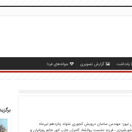
یادداشت
گزارش تصویری
جوانه‌های فردا
برگزید
نیوز؛ مهندس ساسان درویش کجوری متولد پانزدهم تیرماه
132 خورشیدی ، فرزند نخست روانشاد کامران خان، انور خانم رویانیان و