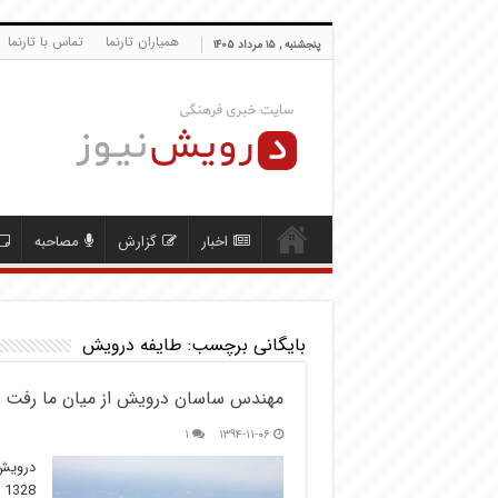
همیاران تارنما
تماس با تارنما
پنجشنبه , ۱۵ مرداد ۱۴۰۵
اخبار
گزارش
مصاحبه
بایگانی برچسب:
طایفه درویش
مهندس ساسان درویش از میان ما رفت
۱
۱۳۹۴-۱۱-۰۶
درویش 
8