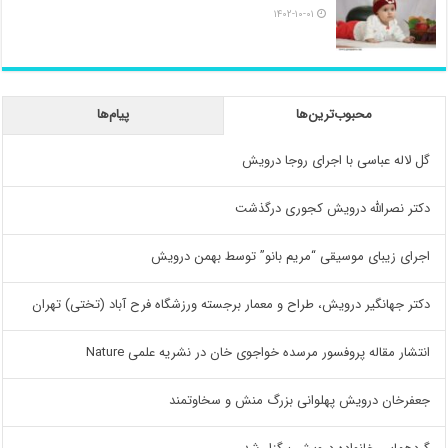
۱۴۰۲-۱۰-۰۱
محبوب‌ترین‌ها
پیام‌ها
گل لاله عباسی با اجرای روجا درویش
دکتر نصرالله درویش کجوری درگذشت
اجرای زیبای موسیقی “مریم بانو” توسط بهمن درویش
دکتر جهانگیر درویش، طراح و معمار برجسته ورزشگاه فرح آباد (تختی) تهران
انتشار مقاله پروفسور مرسده خواجوی خان در نشریه علمی Nature
جعفرخان درویش پهلوانی بزرگ منش و سخاوتمند