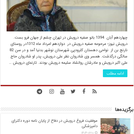
چهاردهم آبان 1394 بانو صفیه درویش در تهران چشم از جهان فرو بست.
درویش نیوز؛ مرحومه صفیه درویش در دوازدهم امرداد ماه 1312در روستای
نارنج بن از نواحی دهستان کلرودپی شهرستان نوشهر بدنیا آمد و در سن 82
سالگی درگذشت. همسر وی شادروان نظر علی درویش، پدر او شادروان حاج
علی اکبر درویش و مادرشان روانشاد سلیمه درویش بودند. تارنمای درویش …
ادامه مطلب
برگزیده‌ها
موفقیت فروغ درویش در دفاع از پایان نامه دوره دکترای
دامپزشکی
۱۴۰۴-۰۷-۱۰