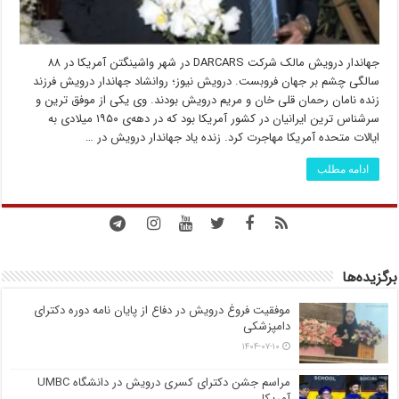
جهاندار درویش مالک شرکت DARCARS در شهر واشینگتن آمریکا در ۸۸
سالگی چشم بر جهان فروبست. درویش نیوز؛ روانشاد جهاندار درویش فرزند
زنده نامان رحمان قلی خان و مریم درویش بودند. وی یکی از موفق ترین و
سرشناس ترین ایرانیان در کشور آمریکا بود که در دهه‌ی ۱۹۵۰ میلادی به
ایالات متحده آمریکا مهاجرت کرد. زنده یاد جهاندار درویش در …
ادامه مطلب
برگزیده‌ها
موفقیت فروغ درویش در دفاع از پایان نامه دوره دکترای
دامپزشکی
۱۴۰۴-۰۷-۱۰
مراسم جشن دکترای کسری درویش در دانشگاه UMBC
آمریکا