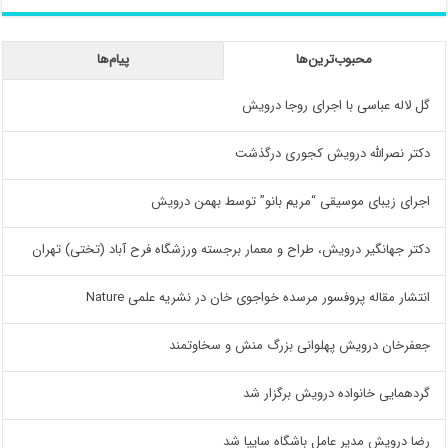
محبوب‌ترین‌ها
پیام‌ها
گل لاله عباسی با اجرای روجا درویش
دکتر نصرالله درویش کجوری درگذشت
اجرای زیبای موسیقی “مریم بانو” توسط بهمن درویش
دکتر جهانگیر درویش، طراح و معمار برجسته ورزشگاه فرح آباد (تختی) تهران
انتشار مقاله پروفسور مرسده خواجوی خان در نشریه علمی Nature
جعفرخان درویش پهلوانی بزرگ منش و سخاوتمند
گردهمایی خانواده درویش برگزار شد
رضا درویش مدیر عامل باشگاه سایپا شد