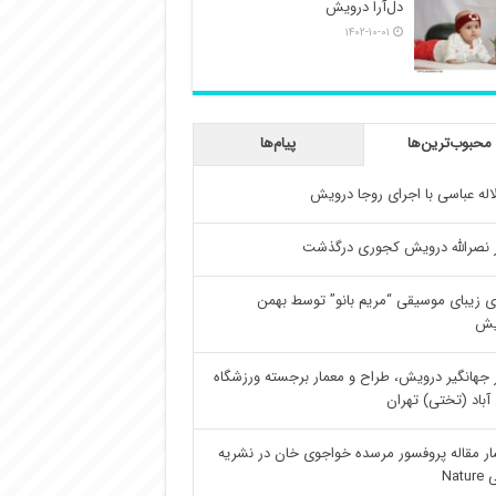
دل‌آرا درویش
۱۴۰۲-۱۰-۰۱
محبوب‌ترین‌ها
پیام‌ها
اله عباسی با اجرای روجا درویش
 نصرالله درویش کجوری درگذشت
ی زیبای موسیقی “مریم بانو” توسط بهمن
یش
 جهانگیر درویش، طراح و معمار برجسته ورزشگاه
آباد (تختی) تهران
ار مقاله پروفسور مرسده خواجوی خان در نشریه
Natu