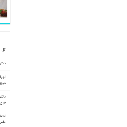
گل ل
دکتر
اجرا
درو
دکتر
فرح 
انتش
علمی re