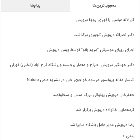
محبوب‌ترین‌ها
پیام‌ها
گل لاله عباسی با اجرای روجا درویش
دکتر نصرالله درویش کجوری درگذشت
اجرای زیبای موسیقی “مریم بانو” توسط بهمن درویش
دکتر جهانگیر درویش، طراح و معمار برجسته ورزشگاه فرح آباد (تختی) تهران
انتشار مقاله پروفسور مرسده خواجوی خان در نشریه علمی Nature
جعفرخان درویش پهلوانی بزرگ منش و سخاوتمند
گردهمایی خانواده درویش برگزار شد
رضا درویش مدیر عامل باشگاه سایپا شد
بعدی »